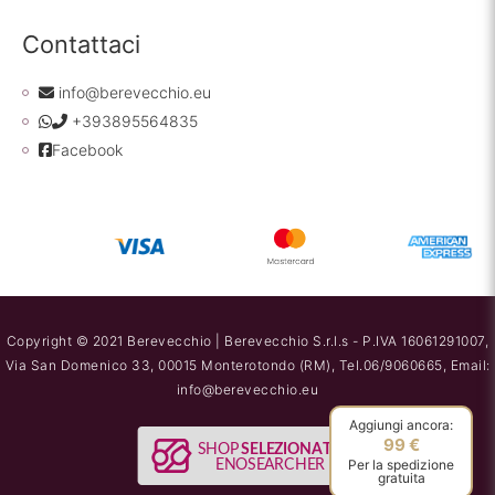
Contattaci
info@berevecchio.eu
+393895564835
Facebook
Copyright © 2021 Berevecchio | Berevecchio S.r.l.s - P.IVA 16061291007,
Via San Domenico 33, 00015 Monterotondo (RM), Tel.06/9060665, Email:
info@berevecchio.eu
Aggiungi ancora:
99 €
Per la spedizione
gratuita