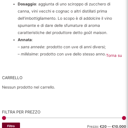
Dosaggio
: aggiunta di uno sciroppo di zucchero di
canna, vini vecchi e cognac o altri distillati prima
dell’imbottigliamento. Lo scopo è di addolcire il vino
spumante e di dare delle sfumature di aroma
caratteristiche del produttore detto
goût maison
.
Annata
:
–
sans anneée
: prodotto con uve di anni diversi;
–
millésime
: prodotto con uve dello stesso anno.
Torna su
CARRELLO
Nessun prodotto nel carrello.
FILTRA PER PREZZO
P
P
Filtro
Prezzo:
€20
—
€10.000