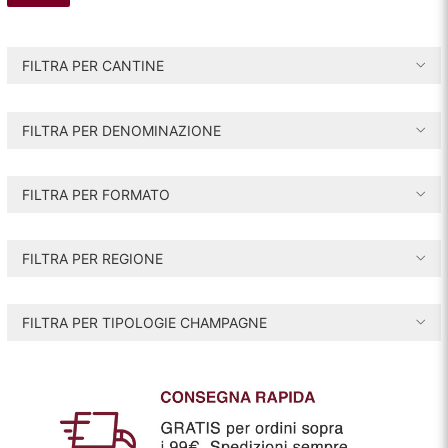
r
r
e
e
FILTRA PER CANTINE
z
z
z
z
FILTRA PER DENOMINAZIONE
o
o
i
a
FILTRA PER FORMATO
n
x
FILTRA PER REGIONE
FILTRA PER TIPOLOGIE CHAMPAGNE