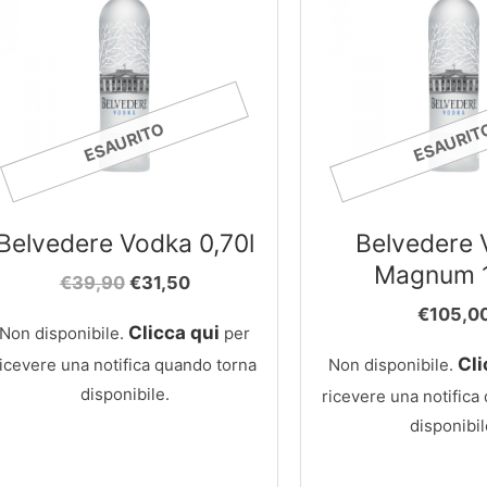
ESAURITO
ESAURIT
Belvedere Vodka 0,70l
Belvedere 
Magnum 1
Il
Il
€
39,90
€
31,50
prezzo
prezzo
€
105,0
originale
attuale
Clicca qui
Non disponibile.
per
era:
è:
Cli
ricevere una notifica quando torna
Non disponibile.
€39,90.
€31,50.
disponibile.
ricevere una notifica
disponibil