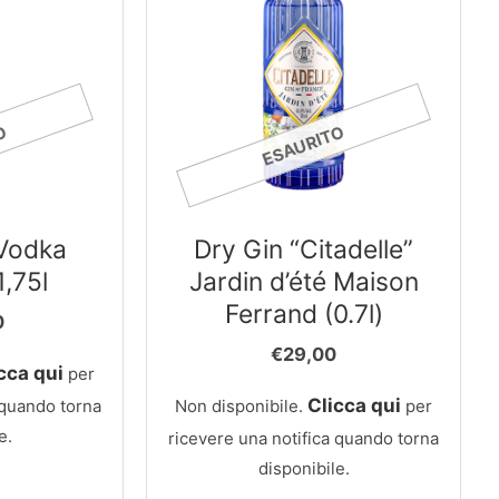
O
ESAURITO
Vodka
Dry Gin “Citadelle”
,75l
Jardin d’été Maison
Ferrand (0.7l)
0
€
29,00
cca qui
per
Clicca qui
 quando torna
Non disponibile.
per
e.
ricevere una notifica quando torna
disponibile.