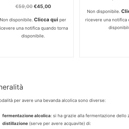
pre
Il
Il
€
59,00
€
45,00
ori
Cli
Non disponibile.
prezzo
prezzo
era
originale
attuale
Clicca qui
Non disponibile.
per
ricevere una notifica
€66
era:
è:
disponibil
ricevere una notifica quando torna
€59,00.
€45,00.
disponibile.
eralità
dalità per avere una bevanda alcolica sono diverse:
fermentazione alcolica
: si ha grazie alla fermentazione dello
distillazione
(serve per avere acquavite) di: