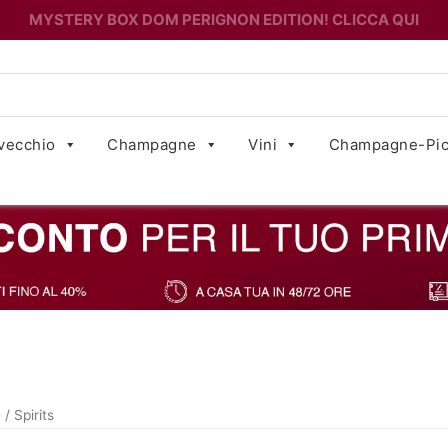
MYSTERY BOX DOM PERIGNON EDITION! CLICCA QUI
vecchio
Champagne
Vini
Champagne-Pic
e
/ Spirits