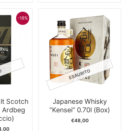
-18%
O
ESAURITO
alt Scotch
Japanese Whisky
a Ardbeg
“Kensei” 0.70l (Box)
ccio)
€
48,00
Il
4,00