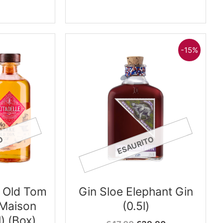
-15%
O
ESAURITO
” Old Tom
Gin Sloe Elephant Gin
Maison
(0.5l)
l) (Box)