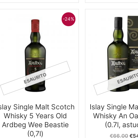
-24%
ESAURITO
ESAURIT
slay Single Malt Scotch
Islay Single M
Whisky 5 Years Old
Whisky An O
Ardbeg Wee Beastie
(0.7l, astu
(0,7l)
Il
€
66,00
€
5