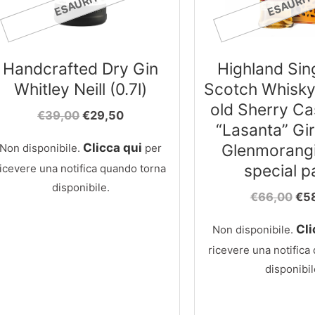
ESAURITO
ESAURIT
Handcrafted Dry Gin
Highland Sin
Whitley Neill (0.7l)
Scotch Whisky
old Sherry Ca
Il
Il
€
39,00
€
29,50
“Lasanta” Gir
prezzo
prezzo
originale
attuale
Clicca qui
Glenmorangie
Non disponibile.
per
era:
è:
special p
ricevere una notifica quando torna
€39,00.
€29,50.
disponibile.
Il
€
66,00
€
5
pre
ori
Cli
Non disponibile.
era
ricevere una notifica
€66
disponibil