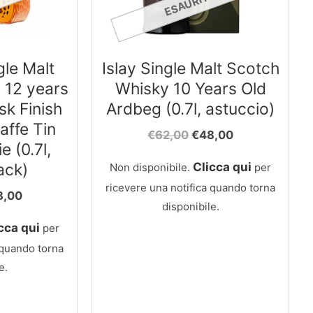
O
ESAURITO
gle Malt
Islay Single Malt Scotch
 12 years
Whisky 10 Years Old
sk Finish
Ardbeg (0.7l, astuccio)
affe Tin
Il
Il
€
62,00
€
48,00
 (0.7l,
prezzo
prezzo
originale
attuale
Clicca qui
ack)
Non disponibile.
per
era:
è:
ricevere una notifica quando torna
€62,00.
€48,00.
Il
8,00
disponibile.
zzo
prezzo
ginale
attuale
cca qui
per
:
è:
 quando torna
,00.
€58,00.
e.