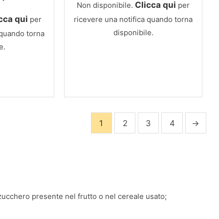
Clicca qui
Non disponibile.
per
zzo
prezzo
ginale
attuale
cca qui
per
ricevere una notifica quando torna
:
è:
disponibile.
 quando torna
,00.
€54,00.
e.
1
2
3
4
→
 zucchero presente nel frutto o nel cereale usato;