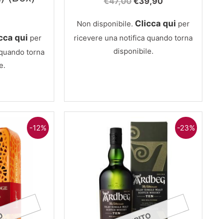
Il
Il
€
47,00
€
39,90
prezzo
prezzo
originale
attuale
Clicca qui
Non disponibile.
per
era:
è:
cca qui
per
ricevere una notifica quando torna
€47,00.
€39,90.
disponibile.
 quando torna
e.
-12%
-23%