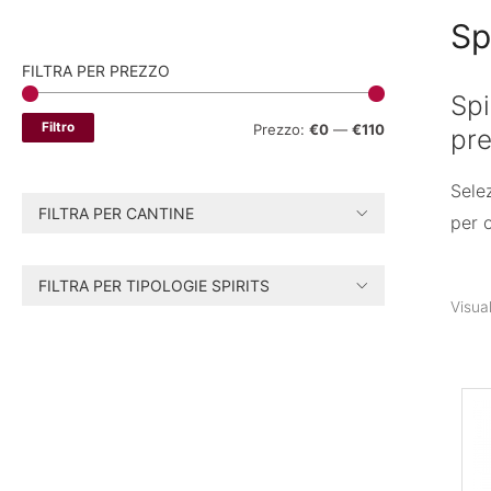
Sp
FILTRA PER PREZZO
Spi
Filtro
P
P
Prezzo:
€0
—
€110
pre
r
r
Selez
e
e
FILTRA PER CANTINE
per o
z
z
z
z
FILTRA PER TIPOLOGIE SPIRITS
o
o
Visual
M
M
i
a
n
x