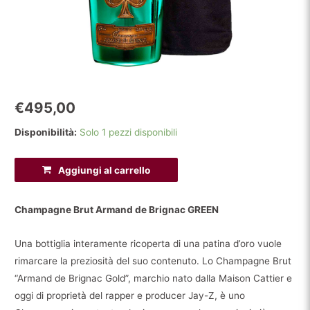
€
495,00
Disponibilità:
Solo 1 pezzi disponibili
Champagne
Aggiungi al carrello
Brut
Armand
Champagne Brut Armand de Brignac GREEN
de
Brignac
Una bottiglia interamente ricoperta di una patina d’oro vuole
GREEN
rimarcare la preziosità del suo contenuto. Lo Champagne Brut
(Velvet
“Armand de Brignac Gold”, marchio nato dalla Maison Cattier e
Bag)
oggi di proprietà del rapper e producer Jay-Z, è uno
quantità