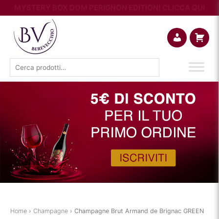
MYSTERY BOX DOM PERIGNON EDITION! CLICCA QUI
Account
Carrello
Cerca:
Home
›
Champagne
› Champagne Brut Armand de Brignac GREEN