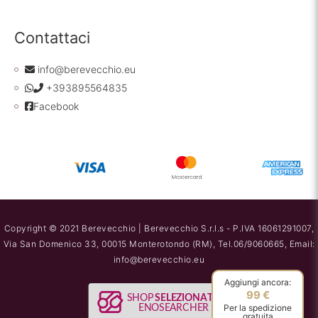
Contattaci
info@berevecchio.eu
+393895564835
Facebook
Copyright © 2021 Berevecchio | Berevecchio S.r.l.s - P.IVA 16061291007,
Via San Domenico 33, 00015 Monterotondo (RM), Tel.06/9060665, Email:
info@berevecchio.eu
Aggiungi ancora:
99 €
Per la spedizione
gratuita