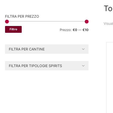
To
FILTRA PER PREZZO
Visual
Filtro
P
P
Prezzo:
€0
—
€10
r
r
e
e
FILTRA PER CANTINE
z
z
z
z
FILTRA PER TIPOLOGIE SPIRITS
o
o
M
M
i
a
n
x