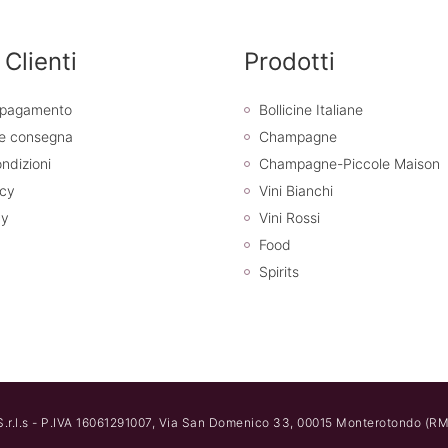
 Clienti
Prodotti
i pagamento
Bollicine Italiane
 e consegna
Champagne
ndizioni
Champagne-Piccole Maison
icy
Vini Bianchi
cy
Vini Rossi
Food
Spirits
.r.l.s - P.IVA 16061291007, Via San Domenico 33, 00015 Monterotondo (RM