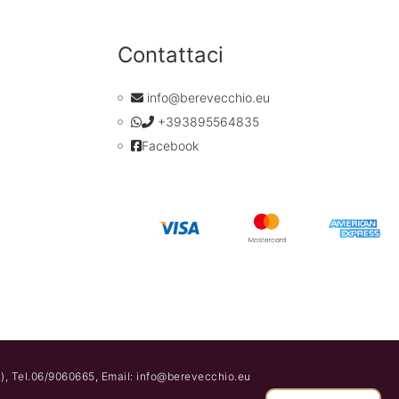
Contattaci
info@berevecchio.eu
+393895564835
Facebook
), Tel.06/9060665, Email: info@berevecchio.eu