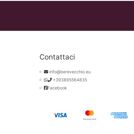
Contattaci
info@berevecchio.eu
+393895564835
Facebook