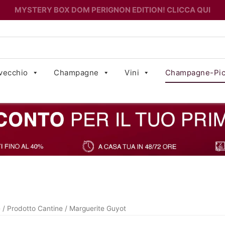
MYSTERY BOX DOM PERIGNON EDITION! CLICCA QUI
vecchio
Champagne
Vini
Champagne-Pic
e
/ Prodotto Cantine / Marguerite Guyot