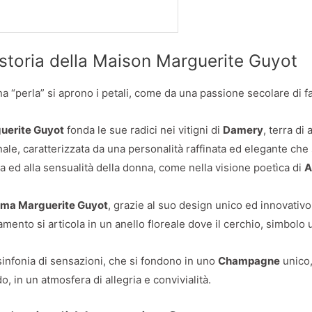
storia della Maison Marguerite Guyot
a “perla” si aprono i petali, come da una passione secolare di f
uerite Guyot
fonda le sue radici nei vitigni di
Damery
, terra d
nale, caratterizzata da una personalità raffinata ed elegante che si
a ed alla sensualità della donna, come nella visione poetìca di
A
irma Marguerite Guyot
, grazie al suo design unico ed innovativo,
amento si articola in un anello floreale dove il cerchio, simbolo u
infonia di sensazioni, che si fondono in uno
Champagne
unico,
, in un atmosfera di allegria e convivialità.