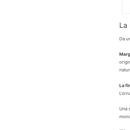
La 
Da un
Marg
origi
natur
La f
L’orn
Una s
mondo