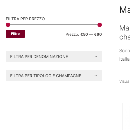
Ma
FILTRA PER PREZZO
Mar
Filtro
P
P
Prezzo:
€50
—
€60
ch
r
r
Scop
e
e
FILTRA PER DENOMINAZIONE
Italia
z
z
z
z
FILTRA PER TIPOLOGIE CHAMPAGNE
o
o
Visual
M
M
i
a
n
x