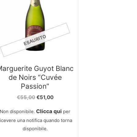
ESAURITO
arguerite Guyot Blanc
de Noirs “Cuvée
Passion”
Il
Il
€
55,00
€
51,00
prezzo
prezzo
originale
attuale
Clicca qui
Non disponibile.
per
era:
è:
ricevere una notifica quando torna
€55,00.
€51,00.
disponibile.