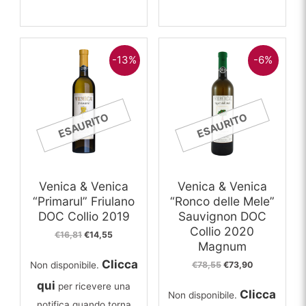
-13%
-6%
ESAURITO
ESAURITO
Venica & Venica
Venica & Venica
“Primarul” Friulano
“Ronco delle Mele”
DOC Collio 2019
Sauvignon DOC
Collio 2020
Il
Il
€
16,81
€
14,55
Magnum
prezzo
prezzo
originale
attuale
Clicca
Il
Il
Non disponibile.
€
78,55
€
73,90
era:
è:
prezzo
prezzo
€16,81.
€14,55.
qui
per ricevere una
originale
attuale
Clicca
Non disponibile.
era:
è:
notifica quando torna