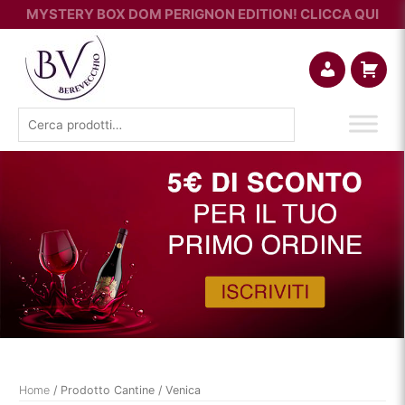
MYSTERY BOX DOM PERIGNON EDITION! CLICCA QUI
Account
Carrello
Cerca:
Home
/ Prodotto Cantine / Venica