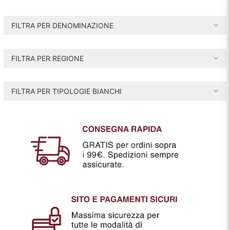
r
r
e
e
FILTRA PER DENOMINAZIONE
z
z
z
z
FILTRA PER REGIONE
o
o
i
a
FILTRA PER TIPOLOGIE BIANCHI
n
x