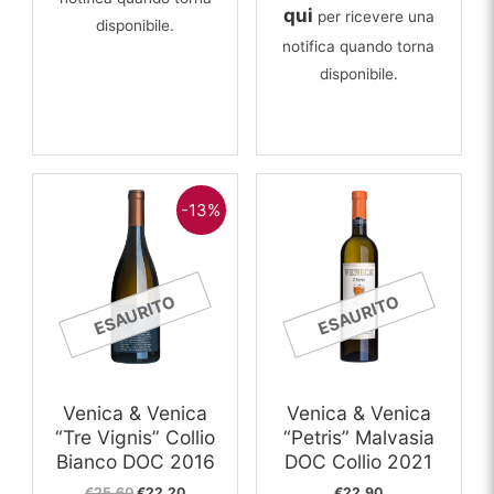
€78,55.
€73,90.
qui
per ricevere una
disponibile.
notifica quando torna
disponibile.
-13%
ESAURITO
ESAURITO
Venica & Venica
Venica & Venica
“Tre Vignis” Collio
“Petris” Malvasia
Bianco DOC 2016
DOC Collio 2021
Il
Il
€
25,60
€
22,20
€
22,90