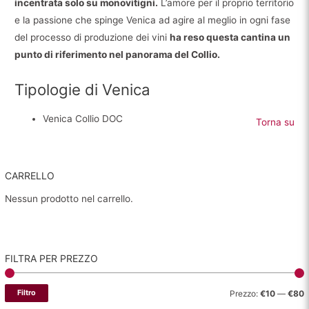
incentrata solo su monovitigni.
L’amore per il proprio territorio
e la passione che spinge Venica ad agire al meglio in ogni fase
del processo di produzione dei vini
ha reso questa cantina un
punto di riferimento nel panorama del Collio.
Tipologie di Venica
Venica Collio DOC
Torna su
CARRELLO
Nessun prodotto nel carrello.
FILTRA PER PREZZO
P
P
Filtro
Prezzo:
€10
—
€80