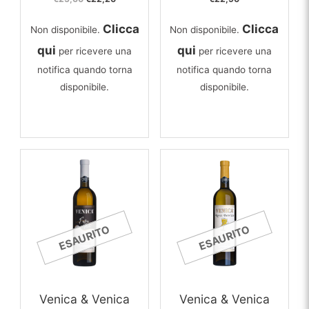
prezzo
prezzo
originale
attuale
Clicca
Clicca
Non disponibile.
Non disponibile.
era:
è:
€25,60.
€22,20.
qui
qui
per ricevere una
per ricevere una
notifica quando torna
notifica quando torna
disponibile.
disponibile.
ESAURITO
ESAURITO
Venica & Venica
Venica & Venica