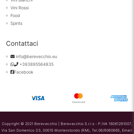
Vini Rossi
Food
Spirits
Contattaci
info@berevecchio.eu
+393895564835
Facebook
Copyright © 2021 Berevecchio | Berevecchio S.r.l.s - P.IVA 16061291007,
Via San Domenico 33, 00015 Monterotondo (RM), Tel.06/9060665, Email: