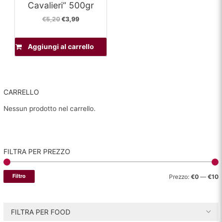
Cavalieri” 500gr
Il
Il
€
5,20
€
3,99
prezzo
prezzo
originale
attuale
era:
è:
Aggiungi al carrello
€5,20.
€3,99.
CARRELLO
Nessun prodotto nel carrello.
FILTRA PER PREZZO
P
P
Filtro
Prezzo:
€0
—
€10
r
r
e
e
FILTRA PER FOOD
z
z