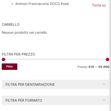
Antinori Franciacorta DOCG Rosé
Torna su
CARRELLO
Nessun prodotto nel carrello.
FILTRA PER PREZZO
P
P
Filtro
Prezzo:
€10
—
€5.000
r
r
e
e
FILTRA PER DENOMINAZIONE
z
z
z
z
FILTRA PER FORMATO
o
o