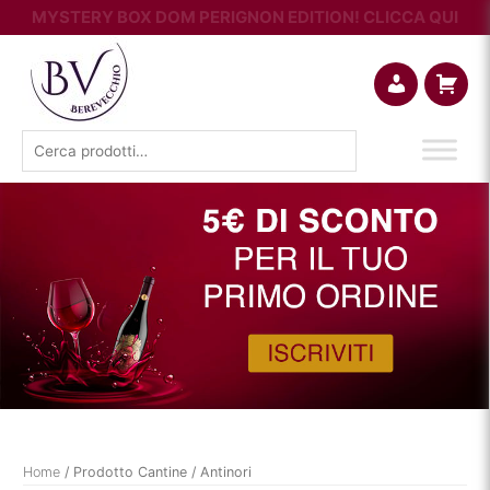
MYSTERY BOX DOM PERIGNON EDITION! CLICCA QUI
Account
Carrello
Cerca:
Home
/ Prodotto Cantine / Antinori