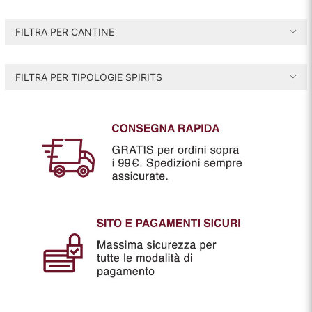
r
r
e
e
FILTRA PER CANTINE
z
z
z
z
FILTRA PER TIPOLOGIE SPIRITS
o
o
i
a
n
x