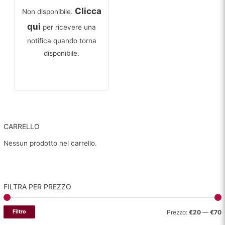
originale
attuale
Clicca
Non disponibile.
era:
è:
€39,00.
€29,00.
qui
per ricevere una
notifica quando torna
disponibile.
CARRELLO
Nessun prodotto nel carrello.
FILTRA PER PREZZO
P
P
Filtro
Prezzo:
€20
—
€70