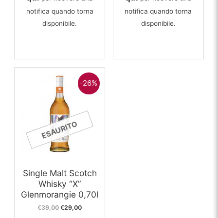
notifica quando torna
notifica quando torna
disponibile.
disponibile.
-26%
ESAURITO
Single Malt Scotch
Whisky “X”
Glenmorangie 0,70l
Il
Il
€
39,00
€
29,00
prezzo
prezzo