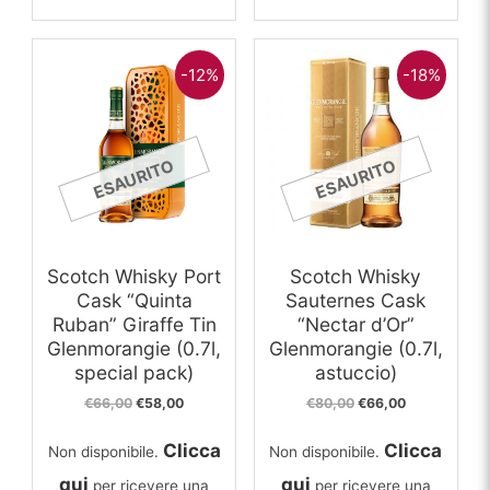
-12%
-18%
ESAURITO
ESAURITO
Scotch Whisky Port
Scotch Whisky
Cask “Quinta
Sauternes Cask
Ruban” Giraffe Tin
“Nectar d’Or”
Glenmorangie (0.7l,
Glenmorangie (0.7l,
special pack)
astuccio)
Il
Il
Il
Il
€
66,00
€
58,00
€
80,00
€
66,00
prezzo
prezzo
prezzo
prezzo
originale
attuale
originale
attuale
Clicca
Clicca
Non disponibile.
Non disponibile.
era:
è:
era:
è:
€66,00.
€58,00.
€80,00.
€66,00.
qui
qui
per ricevere una
per ricevere una