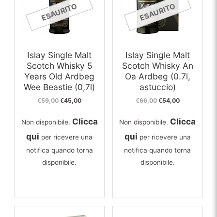
ESAURITO
ESAURITO
Islay Single Malt
Islay Single Malt
Scotch Whisky 5
Scotch Whisky An
Years Old Ardbeg
Oa Ardbeg (0.7l,
Wee Beastie (0,7l)
astuccio)
Il
Il
Il
Il
€
59,00
€
45,00
€
66,00
€
54,00
prezzo
prezzo
prezzo
prezzo
originale
attuale
originale
attuale
Clicca
Clicca
Non disponibile.
Non disponibile.
era:
è:
era:
è:
€59,00.
€45,00.
€66,00.
€54,00.
qui
qui
per ricevere una
per ricevere una
notifica quando torna
notifica quando torna
disponibile.
disponibile.