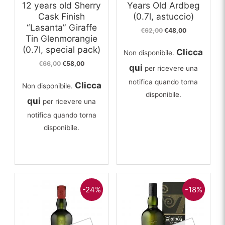
12 years old Sherry
Years Old Ardbeg
Cask Finish
(0.7l, astuccio)
“Lasanta” Giraffe
Il
Il
€
62,00
€
48,00
Tin Glenmorangie
prezzo
prezzo
originale
attuale
(0.7l, special pack)
Clicca
Non disponibile.
era:
è:
€62,00.
€48,00.
Il
Il
€
66,00
€
58,00
qui
per ricevere una
prezzo
prezzo
originale
attuale
notifica quando torna
Clicca
Non disponibile.
era:
è:
disponibile.
€66,00.
€58,00.
qui
per ricevere una
notifica quando torna
disponibile.
-24%
-18%