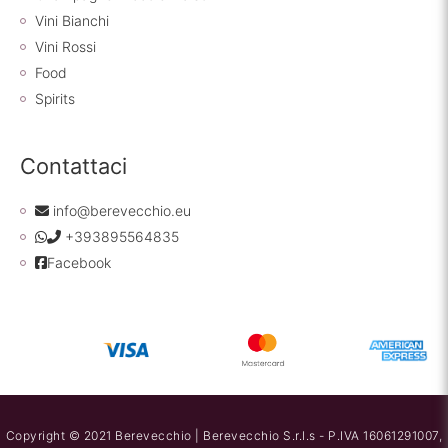
Vini Bianchi
Vini Rossi
Food
Spirits
Contattaci
info@berevecchio.eu
+393895564835
Facebook
Copyright © 2021 Berevecchio | Berevecchio S.r.l.s - P.IVA 16061291007,