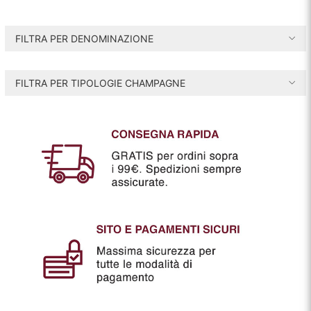
r
r
e
e
FILTRA PER DENOMINAZIONE
z
z
z
z
FILTRA PER TIPOLOGIE CHAMPAGNE
o
o
i
a
n
x