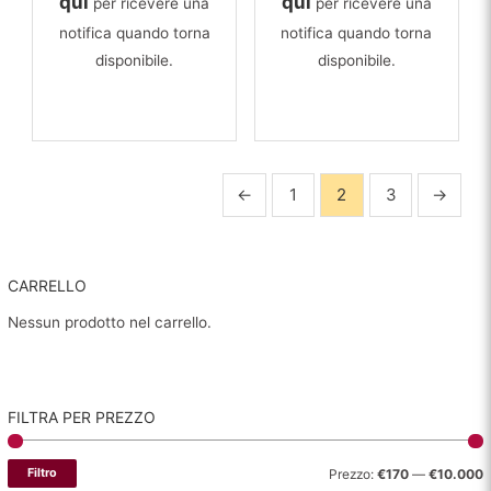
qui
qui
per ricevere una
per ricevere una
notifica quando torna
notifica quando torna
disponibile.
disponibile.
←
1
2
3
→
CARRELLO
Nessun prodotto nel carrello.
FILTRA PER PREZZO
P
P
Filtro
Prezzo:
€170
—
€10.000