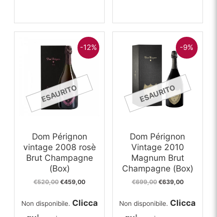
-12%
-9%
ESAURITO
ESAURITO
Dom Pérignon
Dom Pérignon
vintage 2008 rosè
Vintage 2010
Brut Champagne
Magnum Brut
(Box)
Champagne (Box)
Il
Il
Il
Il
€
520,00
€
459,00
€
699,00
€
639,00
prezzo
prezzo
prezzo
prezzo
originale
attuale
originale
attuale
Clicca
Clicca
Non disponibile.
Non disponibile.
era:
è:
era:
è:
€520,00.
€459,00.
€699,00.
€639,00.