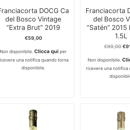
Franciacorta DOCG Ca
Franciacorta
del Bosco Vintage
del Bosco V
“Extra Brut” 2019
“Satén” 201
1.5L
€
59,00
Il
€
99,00
€
9
Clicca qui
Non disponibile.
per
pr
ori
Cli
ricevere una notifica quando torna
Non disponibile.
era
disponibile.
ricevere una notifica
€9
disponibil