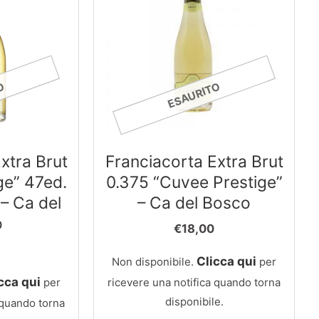
O
ESAURITO
xtra Brut
Franciacorta Extra Brut
ge” 47ed.
0.375 “Cuvee Prestige”
– Ca del
– Ca del Bosco
o
€
18,00
Clicca qui
Non disponibile.
per
cca qui
per
ricevere una notifica quando torna
disponibile.
 quando torna