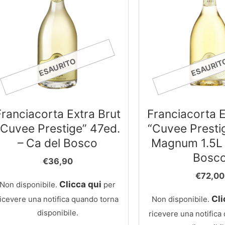
ESAURITO
ESAURIT
Franciacorta Extra Brut
Franciacorta E
“Cuvee Prestige” 47ed.
“Cuvee Presti
– Ca del Bosco
Magnum 1.5L 
Bosc
€
36,90
€
72,00
Clicca qui
Non disponibile.
per
Cli
ricevere una notifica quando torna
Non disponibile.
disponibile.
ricevere una notifica