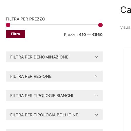
Ca
FILTRA PER PREZZO
Visual
Filtro
P
P
Prezzo:
€10
—
€660
r
r
e
e
FILTRA PER DENOMINAZIONE
z
z
z
z
FILTRA PER REGIONE
o
o
M
M
FILTRA PER TIPOLOGIE BIANCHI
i
a
n
x
FILTRA PER TIPOLOGIA BOLLICINE