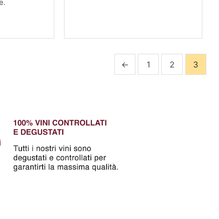
e.
←
1
2
3