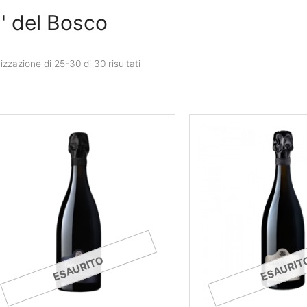
' del Bosco
izzazione di 25-30 di 30 risultati
ESAURITO
ESAURIT