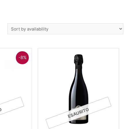
-8%
O
ESAURITO