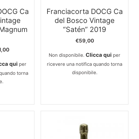
 DOCG Ca
Franciacorta DOCG Ca
intage
del Bosco Vintage
5 Magnum
“Satén” 2019
€
59,00
Il
1,00
Clicca qui
Non disponibile.
per
ezzo
prezzo
ginale
attuale
cca qui
per
ricevere una notifica quando torna
:
è:
disponibile.
 quando torna
9,00.
€91,00.
e.