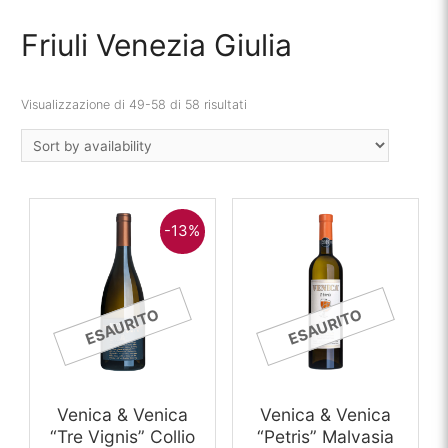
Friuli Venezia Giulia
Visualizzazione di 49-58 di 58 risultati
-13%
ESAURITO
ESAURITO
Venica & Venica
Venica & Venica
“Tre Vignis” Collio
“Petris” Malvasia