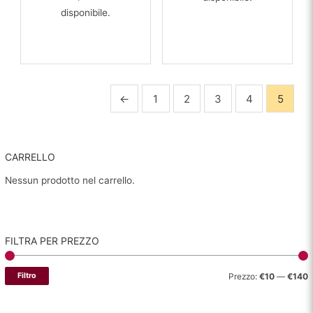
disponibile.
←
1
2
3
4
5
CARRELLO
Nessun prodotto nel carrello.
FILTRA PER PREZZO
P
P
Filtro
Prezzo:
€10
—
€140
r
r