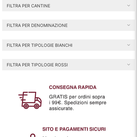
e
e
FILTRA PER CANTINE
z
z
z
z
FILTRA PER DENOMINAZIONE
o
o
i
a
FILTRA PER TIPOLOGIE BIANCHI
n
x
FILTRA PER TIPOLOGIE ROSSI