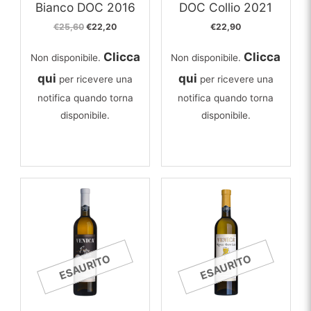
Bianco DOC 2016
DOC Collio 2021
Il
Il
€
25,60
€
22,20
€
22,90
prezzo
prezzo
originale
attuale
Clicca
Clicca
Non disponibile.
Non disponibile.
era:
è:
€25,60.
€22,20.
qui
qui
per ricevere una
per ricevere una
notifica quando torna
notifica quando torna
disponibile.
disponibile.
ESAURITO
ESAURITO