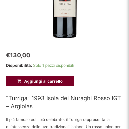
€
130,00
Disponibilità:
Solo 1 pezzi disponibili
"Turriga"
Aggiungi al carrello
1993
Isola
“Turriga” 1993 Isola dei Nuraghi Rosso IGT
dei
– Argiolas
Nuraghi
Rosso
Il più famoso ed il più celebrato, il Turriga rappresenta la
IGT
quintessenza delle uve tradizionali isolane. Un rosso unico per