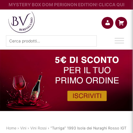
MYSTERY BOX DOM PERIGNON EDITION! CLICCA QUI
Account
Carrello
Cerca:
Home
›
Vini
›
Vini Rossi
› “Turriga” 1993 Isola dei Nuraghi Rosso IGT