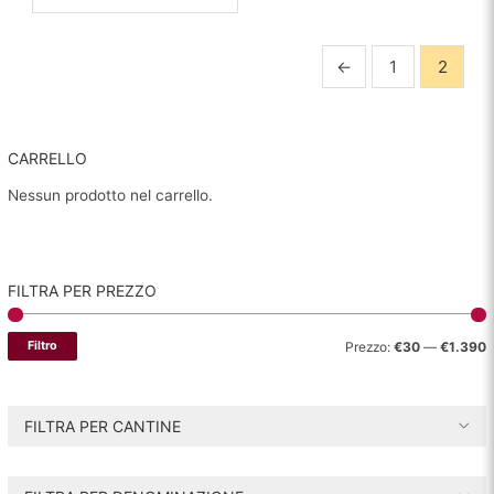
←
1
2
CARRELLO
Nessun prodotto nel carrello.
FILTRA PER PREZZO
P
P
Filtro
Prezzo:
€30
—
€1.390
r
r
e
e
FILTRA PER CANTINE
z
z
z
z