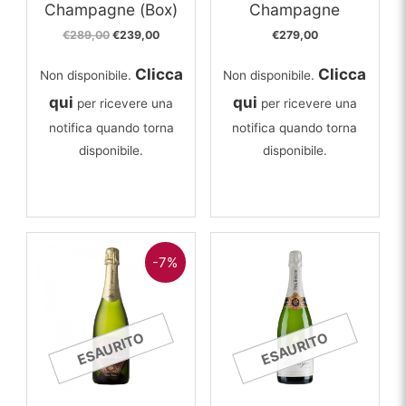
Champagne (Box)
Champagne
Il
Il
€
289,00
€
239,00
€
279,00
prezzo
prezzo
originale
attuale
Clicca
Clicca
Non disponibile.
Non disponibile.
era:
è:
€289,00.
€239,00.
qui
qui
per ricevere una
per ricevere una
notifica quando torna
notifica quando torna
disponibile.
disponibile.
-7%
ESAURITO
ESAURITO