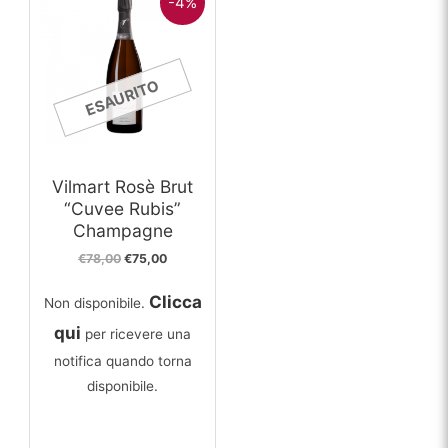
-4%
ESAURITO
Vilmart Rosè Brut
“Cuvee Rubis”
Champagne
Il
Il
€
78,00
€
75,00
prezzo
prezzo
originale
attuale
Clicca
Non disponibile.
era:
è:
€78,00.
€75,00.
qui
per ricevere una
notifica quando torna
disponibile.