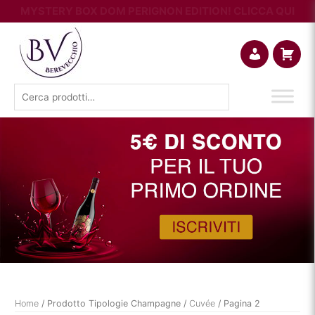
MYSTERY BOX DOM PERIGNON EDITION! CLICCA QUI
Account
Carrello
Cerca:
Home
/ Prodotto Tipologie Champagne /
Cuvée
/ Pagina 2