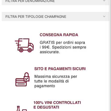
FILTRA PER DENOMINAZIONE
o
o
i
a
FILTRA PER TIPOLOGIE CHAMPAGNE
n
x