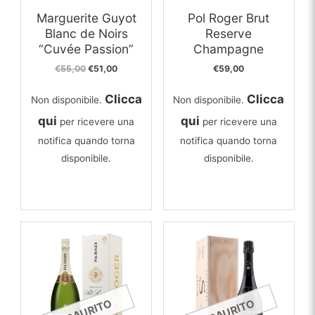
Marguerite Guyot
Pol Roger Brut
Blanc de Noirs
Reserve
“Cuvée Passion”
Champagne
Il
Il
€
55,00
€
51,00
€
59,00
prezzo
prezzo
originale
attuale
Clicca
Clicca
Non disponibile.
Non disponibile.
era:
è:
€55,00.
€51,00.
qui
qui
per ricevere una
per ricevere una
notifica quando torna
notifica quando torna
disponibile.
disponibile.
ESAURITO
ESAURITO