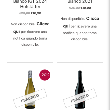
Bianco IGT 2024
Bianco 2021
Hofstätter
Il
Il
€
25,00
€
19,90
prezzo
prezzo
Il
Il
€
23,00
€
16,90
originale
attuale
prezzo
prezzo
Clicca
Non disponibile.
era:
è:
originale
attuale
Clicca
€25,00.
€19,90.
Non disponibile.
era:
è:
qui
per ricevere una
€23,00.
€16,90.
qui
per ricevere una
notifica quando torna
notifica quando torna
disponibile.
disponibile.
-20%
ESAURITO
ESAURITO