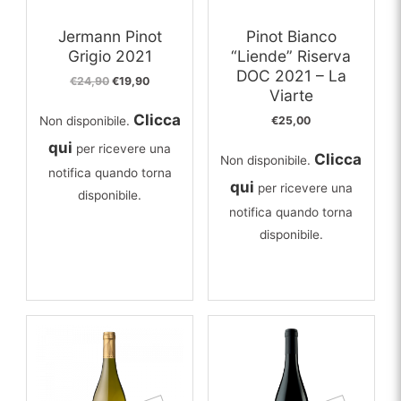
Jermann Pinot
Pinot Bianco
Grigio 2021
“Liende” Riserva
DOC 2021 – La
Il
Il
€
24,90
€
19,90
Viarte
prezzo
prezzo
originale
attuale
Clicca
Non disponibile.
€
25,00
era:
è:
€24,90.
€19,90.
qui
per ricevere una
Clicca
Non disponibile.
notifica quando torna
qui
per ricevere una
disponibile.
notifica quando torna
disponibile.