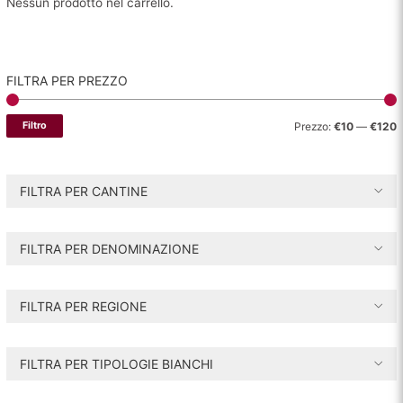
Nessun prodotto nel carrello.
FILTRA PER PREZZO
P
P
Filtro
Prezzo:
€10
—
€120
r
r
e
e
FILTRA PER CANTINE
z
z
z
z
FILTRA PER DENOMINAZIONE
o
o
i
a
FILTRA PER REGIONE
n
x
FILTRA PER TIPOLOGIE BIANCHI