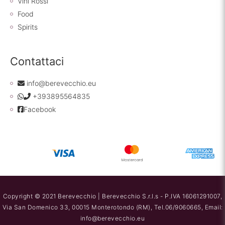
Vini Rossi
Food
Spirits
Contattaci
info@berevecchio.eu
+393895564835
Facebook
Copyright © 2021 Berevecchio | Berevecchio S.r.l.s - P.IVA 16061291007,
Via San Domenico 33, 00015 Monterotondo (RM), Tel.06/9060665, Email:
info@berevecchio.eu