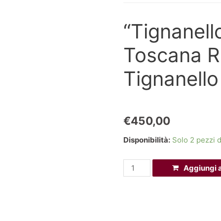
“Tignanel
Toscana R
Tignanello
€
450,00
Disponibilità:
Solo 2 pezzi d
"Tignanello"
Aggiungi a
2003
Magnum
1.5LT
Toscana