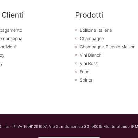
 Clienti
Prodotti
i pagamento
Bollicine Italiane
 e consegna
Champagne
ndizioni
Champagne-Piccole Maison
icy
Vini Bianchi
cy
Vini Rossi
Food
Spirits
.r.l.s - P.IVA 16061291007, Via San Domenico 33, 00015 Monterotondo (RM