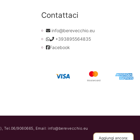
Contattaci
info@berevecchio.eu
+393895564835
Facebook
), Tel.06/9060665, Email: info@berevecchio.eu
Aggiungi ancora: