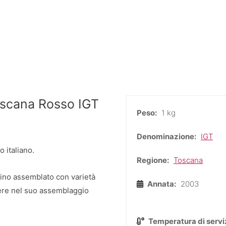
Rosso
IGT
Tenuta
Tignanello
Antinori
quantità
oscana Rosso IGT
Peso:
1 kg
Denominazione:
IGT
o italiano.
Regione:
Toscana
 vino assemblato con varietà
Annata:
2003
ndere nel suo assemblaggio
Temperatura di servi