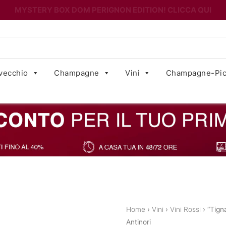
MYSTERY BOX DOM PERIGNON EDITION! CLICCA QUI
vecchio
Champagne
Vini
Champagne-Pic
Home
›
Vini
›
Vini Rossi
› “Tign
Antinori