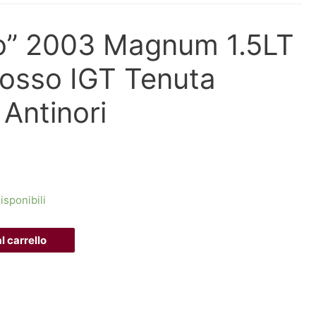
lo” 2003 Magnum 1.5LT
osso IGT Tenuta
 Antinori
isponibili
l carrello