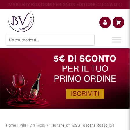
MYSTERY BOX DOM PERIGNON EDITION! CLICCA QUI
Account
Carrello
Cerca:
Home
›
Vini
›
Vini Rossi
› “Tignanello” 1993 Toscana Rosso IGT