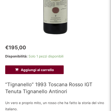
€
195,00
Disponibilità:
Solo 1 pezzi disponibili
"Tignanello"
Aggiungi al carrello
1993
Toscana
“Tignanello” 1993 Toscana Rosso IGT
Rosso
Tenuta Tignanello Antinori
IGT
Tenuta
Un vero e proprio mito, un rosso che ha fatto la storia del vino
Tignanello
italiano.