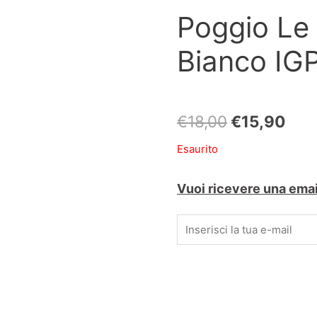
Poggio Le 
Bianco IG
Il
Il
€
18,00
€
15,90
prezzo
pre
Esaurito
originale
attu
Vuoi ricevere una emai
era:
è:
€18,00.
€15