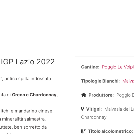
 IGP Lazio 2022
Cantine:
Poggio Le Volpi
, antica spilla indossata
Tipologie Bianchi:
Malva
nta di
Greco e Chardonnay
,
Produttore:
Poggio D
Vitigni:
Malvasia del L
litchi e mandarino cinese,
Chardonnay
a mineralità salmastra.
ttate, ben sorretto da
Titolo alcolometrico: