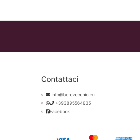
Contattaci
info@berevecchio.eu
+393895564835
Facebook