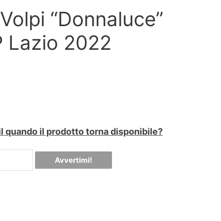
Volpi “Donnaluce”
P Lazio 2022
zzo
ale
l quando il prodotto torna disponibile?
Avvertimi!
,90.