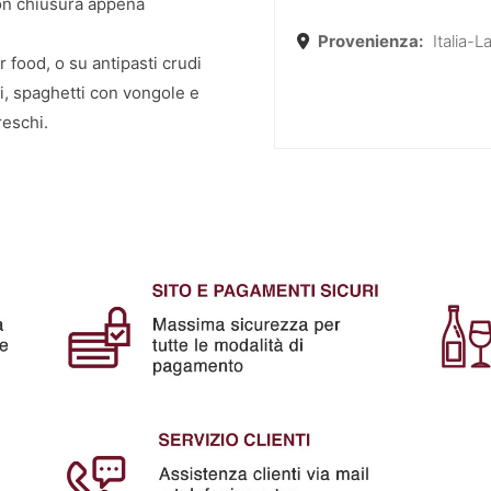
con chiusura appena
Provenienza:
Italia-L
r food, o su antipasti crudi
hi, spaghetti con vongole e
reschi.