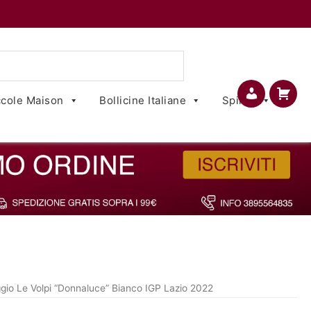
cole Maison
Bollicine Italiane
Spirits
Account
Carrello
gio Le Volpi “Donnaluce” Bianco IGP Lazio 2022