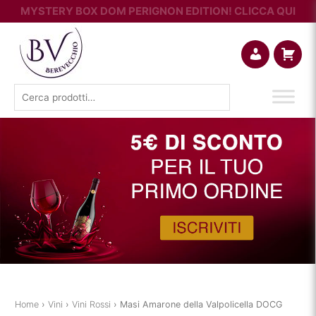
MYSTERY BOX DOM PERIGNON EDITION! CLICCA QUI
Account
Carrello
Cerca:
Home
›
Vini
›
Vini Rossi
› Masi Amarone della Valpolicella DOCG