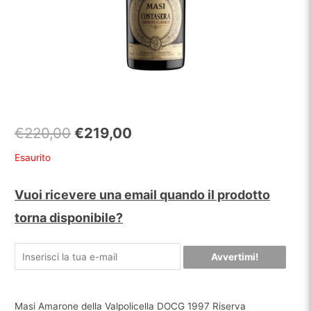
Il
Il
€
220,00
€
219,00
prezzo
prezzo
Esaurito
originale
attuale
Vuoi ricevere una email quando il prodotto
era:
è:
torna disponibile?
€220,00.
€219,00.
Avvertimi!
Masi Amarone della Valpolicella DOCG 1997 Riserva