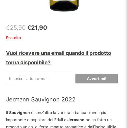
Il
Il
€
25,90
€
21,90
prezzo
prezzo
Esaurito
originale
attuale
Vuoi ricevere una email quando il prodotto
era:
è:
torna disponibile?
€25,90.
€21,90.
Avvertimi!
Jermann Sauvignon 2022
Il
Sauvignon
è senz’altro la varietà a bacca bianca più
importante e popolare del Friuli e
Jermann
ne ha fatto un
prodotto unico, di forte impatto aromatico e dall’indiscutibile