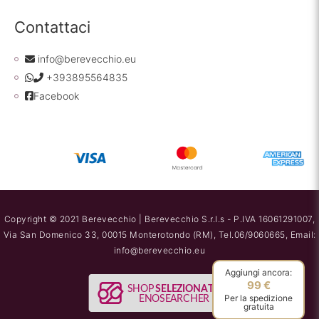
Contattaci
info@berevecchio.eu
+393895564835
Facebook
Copyright © 2021 Berevecchio | Berevecchio S.r.l.s - P.IVA 16061291007,
Via San Domenico 33, 00015 Monterotondo (RM), Tel.06/9060665, Email:
info@berevecchio.eu
Aggiungi ancora:
99 €
Per la spedizione
gratuita