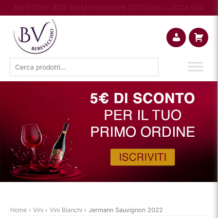
MYSTERY BOX DOM PERIGNON EDITION! CLICCA QUI
Account
Carrello
Cerca:
Home
›
Vini
›
Vini Bianchi
› Jermann Sauvignon 2022