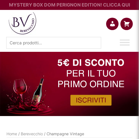
MYSTERY BOX DOM PERIGNON EDITION! CLICCA QUI
Account
Carrello
Cerca:
Home
/
Berevecchio
/ Champagne Vintage