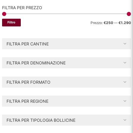
FILTRA PER PREZZO
P
P
Filtro
Prezzo:
€250
—
€1.290
r
r
e
e
FILTRA PER CANTINE
z
z
z
z
FILTRA PER DENOMINAZIONE
o
o
i
a
FILTRA PER FORMATO
n
x
FILTRA PER REGIONE
FILTRA PER TIPOLOGIA BOLLICINE