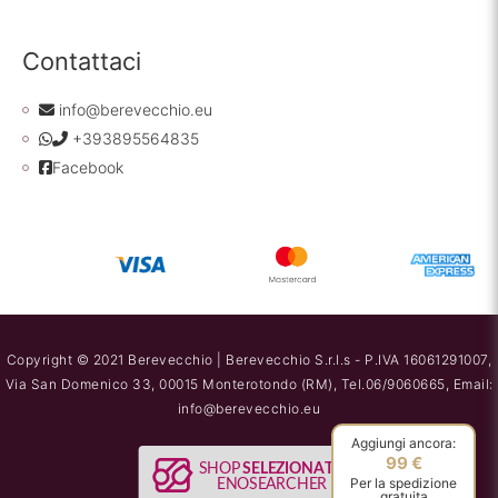
Contattaci
info@berevecchio.eu
+393895564835
Facebook
Copyright © 2021 Berevecchio | Berevecchio S.r.l.s - P.IVA 16061291007,
Via San Domenico 33, 00015 Monterotondo (RM), Tel.06/9060665, Email:
info@berevecchio.eu
Aggiungi ancora:
99 €
Per la spedizione
gratuita