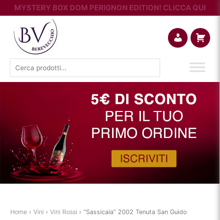
MYSTERY BOX DOM PERIGNON EDITION! CLICCA QUI
Account
Carrello
Cerca:
Home
›
Vini
›
Vini Rossi
› “Sassicaia” 2002 Tenuta San Guido