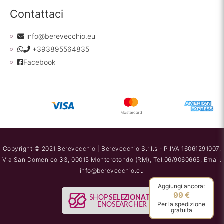
Contattaci
info@berevecchio.eu
+393895564835
Facebook
Copyright © 2021 Berevecchio | Berevecchio S.r.l.s - P.IVA 16061291007,
Via San Domenico 33, 00015 Monterotondo (RM), Tel.06/9060665, Email:
info@berevecchio.eu
Aggiungi ancora:
99 €
Per la spedizione
gratuita