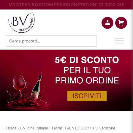
MYSTERY BOX DOM PERIGNON EDITION! CLICCA QUI
Account
Carrello
Cerca:
Home
›
Bollicine Italiane
› Ferrari TRENTO DOC F1 Silverstone