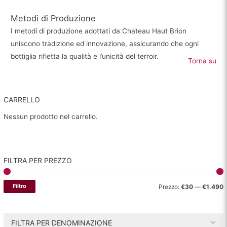
Metodi di Produzione
I metodi di produzione adottati da Chateau Haut Brion
uniscono tradizione ed innovazione, assicurando che ogni
bottiglia rifletta la qualità e l’unicità del terroir.
Torna su
CARRELLO
Nessun prodotto nel carrello.
FILTRA PER PREZZO
P
P
Filtro
Prezzo:
€30
—
€1.490
r
r
e
e
FILTRA PER DENOMINAZIONE